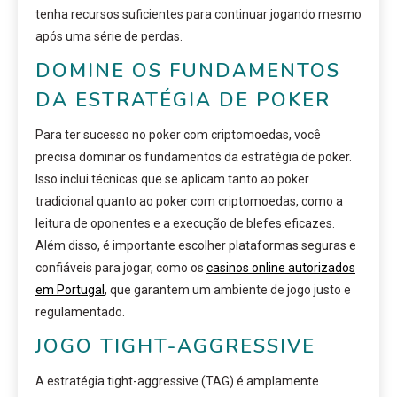
tenha recursos suficientes para continuar jogando mesmo
após uma série de perdas.
DOMINE OS FUNDAMENTOS
DA ESTRATÉGIA DE POKER
Para ter sucesso no poker com criptomoedas, você
precisa dominar os fundamentos da estratégia de poker.
Isso inclui técnicas que se aplicam tanto ao poker
tradicional quanto ao poker com criptomoedas, como a
leitura de oponentes e a execução de blefes eficazes.
Além disso, é importante escolher plataformas seguras e
confiáveis para jogar, como os
casinos online autorizados
em Portugal
, que garantem um ambiente de jogo justo e
regulamentado.
JOGO TIGHT-AGGRESSIVE
A estratégia tight-aggressive (TAG) é amplamente