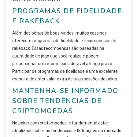
PROGRAMAS DE FIDELIDADE
E RAKEBACK
Além dos bônus de boas-vindas, muitos cassinos
oferecem programas de fidelidade e recompensas de
rakeback. Essas recompensas são baseadas na
quantidade de jogo que você realiza e podem
proporcionar um retorno considerável a longo prazo.
Participar de programas de fidelidade é uma excelente
maneira de obter valor extra de suas sessões de poker.
MANTENHA-SE INFORMADO
SOBRE TENDÊNCIAS DE
CRIPTOMOEDAS
No poker com criptomoedas, é fundamental estar
atualizado sobre as tendências e flutuações do mercado