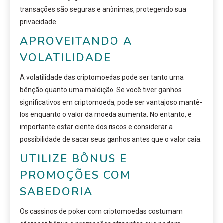
transações são seguras e anônimas, protegendo sua
privacidade.
APROVEITANDO A
VOLATILIDADE
A volatilidade das criptomoedas pode ser tanto uma
bênção quanto uma maldição. Se você tiver ganhos
significativos em criptomoeda, pode ser vantajoso mantê-
los enquanto o valor da moeda aumenta. No entanto, é
importante estar ciente dos riscos e considerar a
possibilidade de sacar seus ganhos antes que o valor caia.
UTILIZE BÔNUS E
PROMOÇÕES COM
SABEDORIA
Os cassinos de poker com criptomoedas costumam